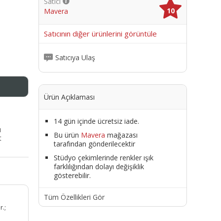
Satıcı
10
Mavera
me
Satıcının diğer ürünlerini görüntüle
Satıcıya Ulaş
Ürün Açıklaması
14 gün içinde ücretsiz iade.
ı
Bu ürün
Mavera
mağazası
t
tarafından gönderilecektir
Stüdyo çekimlerinde renkler ışık
farklılığından dolayı değişiklik
gösterebilir.
Tüm Özellikleri Gör
r.;