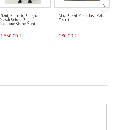
Geniş Kesim İçi Peluşlu
Mavi Baskılı Yakalı Kısa Kollu
Kırmızı
Yakalı Belden Bağlamalı
T-shirt
Kapitone Şişme Mont
1.350,00 TL
230,00 TL
300,0