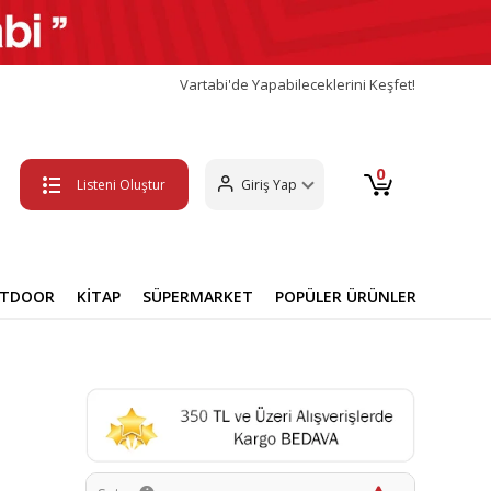
Vartabi'de Yapabileceklerini Keşfet!
0
Listeni Oluştur
Giriş Yap
UTDOOR
KİTAP
SÜPERMARKET
POPÜLER ÜRÜNLER