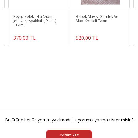
Beyaz Yelekli 4lü (zıbın
Bebek Mavisi Gömlek Ve
,eldiven, Ayakkabı, Yelek)
Mavi Kot Ikili Takım
Takım
370,00 TL
520,00 TL
Bu ürüne henüz yorum yazılmadı. İlk yorumu yazmak ister misin?
Yorum Yaz