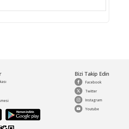
r
Bizi Takip Edin
ikası
Facebook
Twitter
Instagram
şmesi
Youtube