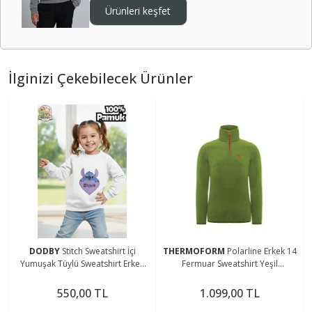
Ürünleri keşfet
İlginizi Çekebilecek Ürünler
DODBY
Stitch Sweatshirt İçi
THERMOFORM
Polarline Erkek 14
Yumuşak Tüylü Sweatshirt Erkek
Fermuar Sweatshirt Yeşil
Çocuk Kıyafet Kız Çocuk Kıyafet
(Hztp19020-ysl)
Stitch Kıyafet
550,00 TL
1.099,00 TL