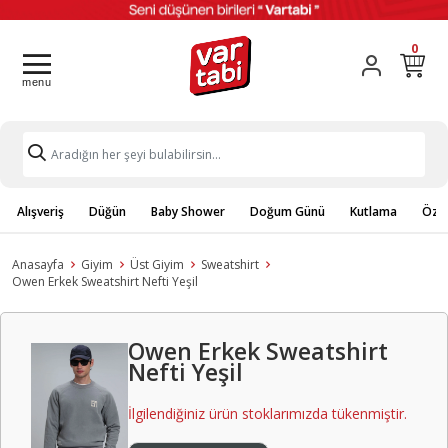
0
Alışveriş
Düğün
Baby Shower
Doğum Günü
Kutlama
Özel
Anasayfa
Giyim
Üst Giyim
Sweatshirt
Owen Erkek Sweatshirt Nefti Yeşil
Owen Erkek Sweatshirt
Nefti Yeşil
İlgilendiğiniz ürün stoklarımızda tükenmiştir.