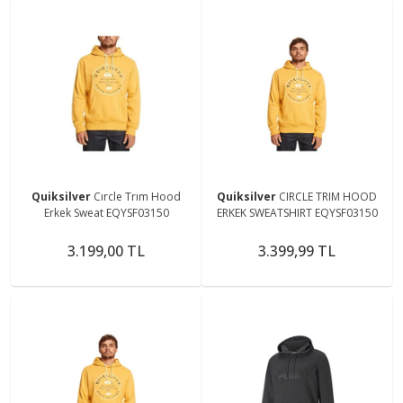
Quiksilver
Cırcle Trım Hood
Quiksilver
CIRCLE TRIM HOOD
Erkek Sweat EQYSF03150
ERKEK SWEATSHIRT EQYSF03150
3.199,00 TL
3.399,99 TL