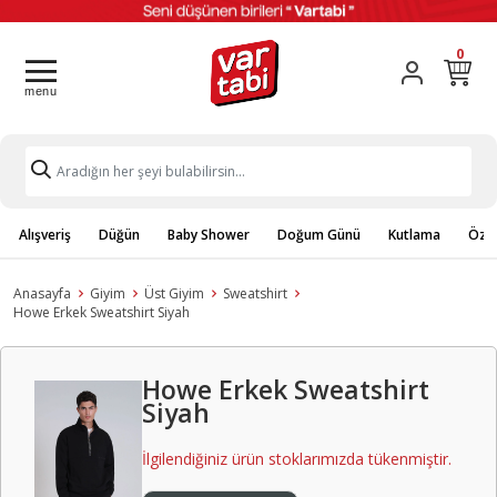
0
Alışveriş
Düğün
Baby Shower
Doğum Günü
Kutlama
Özel
Anasayfa
Giyim
Üst Giyim
Sweatshirt
Howe Erkek Sweatshirt Siyah
Howe Erkek Sweatshirt
Siyah
İlgilendiğiniz ürün stoklarımızda tükenmiştir.