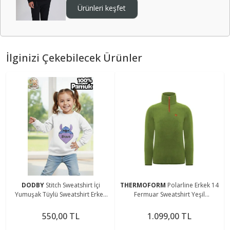
Ürünleri keşfet
İlginizi Çekebilecek Ürünler
DODBY
Stitch Sweatshirt İçi
THERMOFORM
Polarline Erkek 14
Yumuşak Tüylü Sweatshirt Erkek
Fermuar Sweatshirt Yeşil
Çocuk Kıyafet Kız Çocuk Kıyafet
(Hztp19020-ysl)
Stitch Kıyafet
550,00 TL
1.099,00 TL