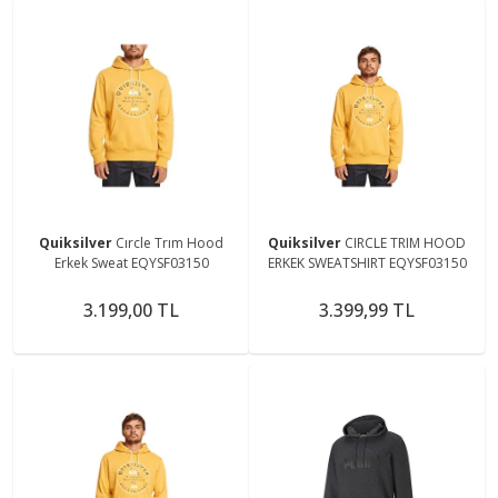
Quiksilver
Cırcle Trım Hood
Quiksilver
CIRCLE TRIM HOOD
Erkek Sweat EQYSF03150
ERKEK SWEATSHIRT EQYSF03150
3.199,00 TL
3.399,99 TL