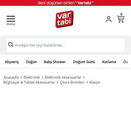
0
Alışveriş
Düğün
Baby Shower
Doğum Günü
Kutlama
Özel
Anasayfa
Elektronik
Elektronik Aksesuarlar
Bilgisayar & Tablet Aksesuarlar
Çevre Birimleri
Klavye