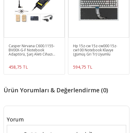
Casper Nirvana C600.1155-
Hp 15z-cw 15z-cw000 15z-
BV00X-G-F Notebook
cw100 Notebook Klavye
Adaptörü, Şarj Aleti Cihazı
(gümüş Gri Tr) Uyumlu
65W Ver.1 - 4.0mm
458,75 TL
594,75 TL
Ürün Yorumları & Değerlendirme (0)
Yorum