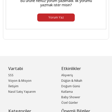
Bu ürüne henüz yorum yazılmadı. İlk yorumu
yazmak ister misin?
Yorum Yaz
Vartabi
Etkinlikler
SSS
Alışveriş
Vizyon & Misyon
Düğün & Nikah
İletişim
Doğum Günü
Nasıl Satış Yaparım
Kutlama
Baby Shower
Özel Günler
Kategoriler
Önemli Bilgiler