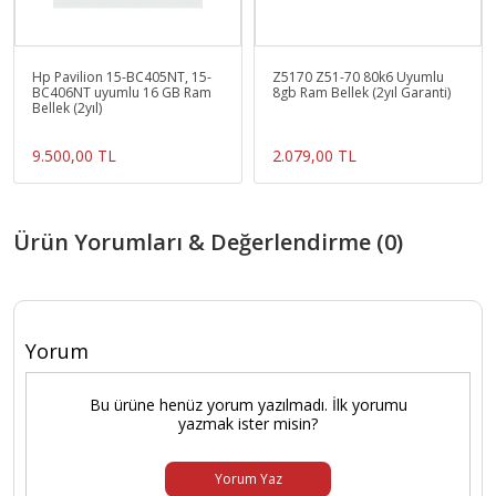
Hp Pavilion 15-BC405NT, 15-
Z5170 Z51-70 80k6 Uyumlu
BC406NT uyumlu 16 GB Ram
8gb Ram Bellek (2yıl Garanti)
Bellek (2yıl)
9.500,00 TL
2.079,00 TL
Ürün Yorumları & Değerlendirme (0)
Yorum
Bu ürüne henüz yorum yazılmadı. İlk yorumu
yazmak ister misin?
Yorum Yaz