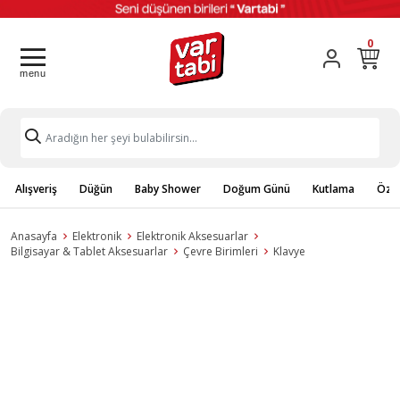
0
Alışveriş
Düğün
Baby Shower
Doğum Günü
Kutlama
Özel
Anasayfa
Elektronik
Elektronik Aksesuarlar
Bilgisayar & Tablet Aksesuarlar
Çevre Birimleri
Klavye