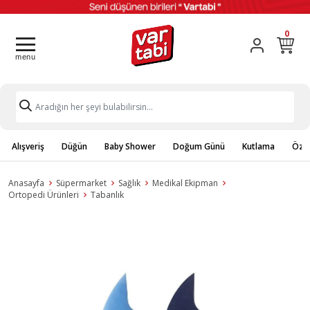
0
Alışveriş
Düğün
Baby Shower
Doğum Günü
Kutlama
Özel
Anasayfa
Süpermarket
Sağlık
Medikal Ekipman
Ortopedi Ürünleri
Tabanlık