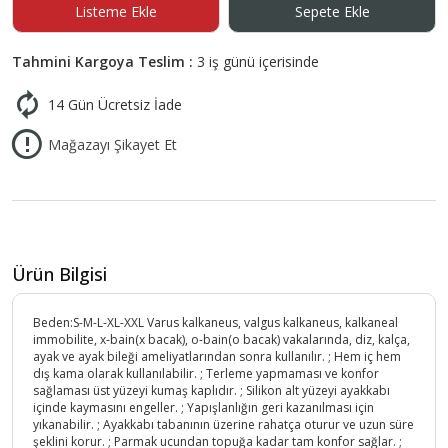
Listeme Ekle
Sepete Ekle
Tahmini Kargoya Teslim :
3 iş günü içerisinde
14 Gün Ücretsiz İade
Mağazayı Şikayet Et
Ürün Bilgisi
Beden:S-M-L-XL-XXL Varus kalkaneus, valgus kalkaneus, kalkaneal
immobilite, x-bain(x bacak), o-bain(o bacak) vakalarında, diz, kalça,
ayak ve ayak bileği ameliyatlarından sonra kullanılır. ; Hem iç hem
dış kama olarak kullanılabilir. ; Terleme yapmaması ve konfor
sağlaması üst yüzeyi kumaş kaplıdır. ; Silikon alt yüzeyi ayakkabı
içinde kaymasını engeller. ; Yapışlanlığın geri kazanılması için
yıkanabilir. ; Ayakkabı tabanının üzerine rahatça oturur ve uzun süre
şeklini korur. ; Parmak ucundan topuğa kadar tam konfor sağlar. ;