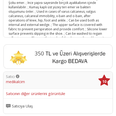
Şoku emer. ; İnce yapısı sayesinde birçok ayakkabının içinde
kullanılabilir. ; Kumaş kaplı üst yüzey teri emer ve bakteri
oluşumunu önler. ; Used in cases of varus calcaneus, valgus
calcaneus, calcaneal immobility, x-bain and o-bain, after
operations of knee, hip, foot and ankle. ; Can be used both as
internal and external wedge. ; The upper surface is covered with
fabric to prevent perspiration and provide comfort. ; Silicone lower
surface prevents slipping in the shoe. ; Can be washed to regain
adhesiveness. ; Place on the insole of the shoe easily and keeps its
shape for a long time. ; Provides full comfort from toe to heel. ;
Absorbs shock. ; Fabric upper surface absorbs sweat and prevents
formations of bacteria.;
Ürün Kodu :
7319-Kİ8698997058573
Satıcı
10
medikalcim
Satıcının diğer ürünlerini görüntüle
Satıcıya Ulaş