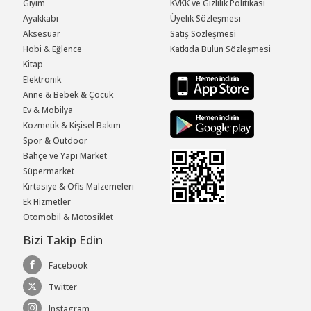
Giyim
KVKK ve Gizlilik Politikası
Ayakkabı
Üyelik Sözleşmesi
Aksesuar
Satış Sözleşmesi
Hobi & Eğlence
Katkıda Bulun Sözleşmesi
Kitap
Elektronik
Anne & Bebek & Çocuk
Ev & Mobilya
Kozmetik & Kişisel Bakım
Spor & Outdoor
Bahçe ve Yapı Market
Süpermarket
Kırtasiye & Ofis Malzemeleri
Ek Hizmetler
Otomobil & Motosiklet
Bizi Takip Edin
Facebook
Twitter
Instagram