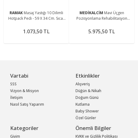
RAMAK
Masaj Yastığı 10 Dilimli
MEDİKALCİM
Mavi Üçgen
Hotpack Pedi - 59 X 34 Cm. Sıcak
Pozisyonlama Rehabilitasyon
Uygulama Bej
Minderi 60x20, konforlu egzersiz
desteği
1.073,50 TL
5.975,50 TL
Vartabi
Etkinlikler
SSS
Alışveriş
Vizyon & Misyon
Düğün & Nikah
İletişim
Doğum Günü
Nasıl Satış Yaparım
Kutlama
Baby Shower
Özel Günler
Kategoriler
Önemli Bilgiler
Giyim
KVKK ve Gizlilik Politikası