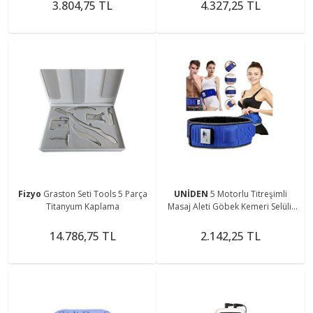
3.804,75 TL
4.327,25 TL
Fizyo
Graston Seti Tools 5 Parça
UNİDEN
5 Motorlu Titreşimli
Titanyum Kaplama
Masaj Aleti Göbek Kemeri Selülit
Cihazı Incelme Korsesi Eritme
Zayıflama Kemeri
14.786,75 TL
2.142,25 TL