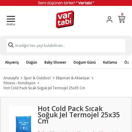
0
Alışveriş
Düğün
Baby Shower
Doğum Günü
Kutlama
Özel
Anasayfa
Spor & Outdoor
Ekipman & Aksesuar
Fitness - Kondisyon
Hot Cold Pack Sıcak Soğuk Jel Termojel 25x35 Cm
Hot Cold Pack Sıcak
Soğuk Jel Termojel 25x35
Cm