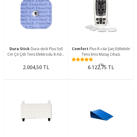
Dura Stick
Dura-stick Plus 5x5
Comfort
Plus R-c4a Şarj Edilebilir
Cm Çıt Çıtlı Tens Elektrodu 8 Adet
Tens Ems Masaj Cihazı
(2 PAKET)
(1)
2.004,50 TL
6.122,75 TL