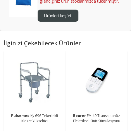
İlgilendiğiniz ürün stoklarımızda tükenmiştir.
Ürünleri keşfet
İlginizi Çekebilecek Ürünler
Pulsemed
Ky 696 Tekerlekli
Beurer
EM 49 Transkutanöz
Klozet Yükseltici
Elektriksel Sinir Stimulasyonu
Cihazı