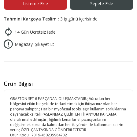
Listeme Ekle
Sepete Ekle
Tahmini Kargoya Teslim :
3 iş günü içerisinde
14 Gün Ücretsiz İade
Mağazayı Şikayet Et
Ürün Bilgisi
GRASTON SET 6 PARÇADAN OLUŞMAKTADIR.; Vücudun her
bölgesini etkin bir şekilde tedavi etmek için ihtiyacınız olan her
parçaya sahiptir.; Her bir myofasial tools, ağır kullanım zorluklarına
dayanacak kaliteli PASLANMAZ ÇELİKTEN TİTANYUM KAPLAMA
olarak imal edilmiştir.; Eğilimli kenarlar el pozisyonlarını
değiştirmek zorunda kalmadan her iki yönde de kullanmanıza izin
verir.; ÖZEL ÇANTASINDA GÖNDERİLECEKTİR
Ürün Kodu :
7319-450235984732