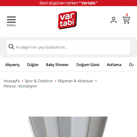
0
Alışveriş
Düğün
Baby Shower
Doğum Günü
Kutlama
Özel
Anasayfa
Spor & Outdoor
Ekipman & Aksesuar
Fitness - Kondisyon