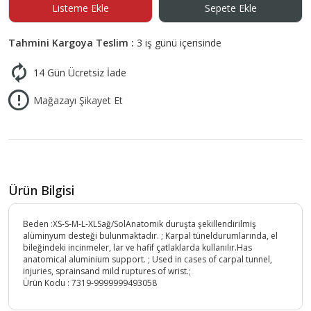
Listeme Ekle
Sepete Ekle
Tahmini Kargoya Teslim :
3 iş günü içerisinde
14 Gün Ücretsiz İade
Mağazayı Şikayet Et
Ürün Bilgisi
Beden :XS-S-M-L-XLSağ/SolAnatomik duruşta şekillendirilmiş
alüminyum desteği bulunmaktadır. ; Karpal tüneldurumlarında, el
bileğindeki incinmeler, lar ve hafif çatlaklarda kullanılır.Has
anatomical aluminium support. ; Used in cases of carpal tunnel,
injuries, sprainsand mild ruptures of wrist.;
Ürün Kodu :
7319-9999999493058