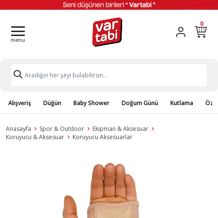
0
Alışveriş
Düğün
Baby Shower
Doğum Günü
Kutlama
Özel
Anasayfa
Spor & Outdoor
Ekipman & Aksesuar
Koruyucu & Aksesuar
Koruyucu Aksesuarlar