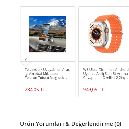
ANK
Teleskobik Uzayabilen Araç
W8 Ultra 45mm Ios Android
Lİ
Içi Akrobat Mıknatıslı
Uyumlu Akıllı Saat Bt Arama
 ŞARJ
Telefon Tutucu Magnetic
Cevaplama Özellikli 2,2inç
İR ŞARJ
Car Phone Holder Vantuzlu
Tam Ekran
284,05 TL
949,05 TL
Ürün Yorumları & Değerlendirme (0)