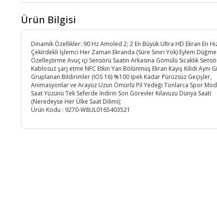
Ürün Bilgisi
Dinamik Özellikler: 90 Hz Amoled 2; 2 En Büyük Ultra HD Ekran En Hızl
Çekirdekli İşlemci Her Zaman Ekranda (Süre Sınırı Yok) Eylem Düğme
Özelleştirme Avuç içi Sensörü Saatin Arkasına Gömülü Sıcaklık Sensö
Kablosuz şarj etme NFC Etkin Yan Bölünmüş Ekran Kayış Kilidi Aynı G
Gruplanan Bildirimler (IOS 16) %100 İpek Kadar Pürüzsüz Geçişler,
Animasyonlar ve Arayüz Uzun Ömürlü Pil Yedeği Tonlarca Spor Mod
Saat Yüzünü Tek Seferde İndirin Son Görevler Kılavuzu Dünya Saati
(Neredeyse Her Ülke Saat Dilimi);
Ürün Kodu :
9270-W8UL0165403521