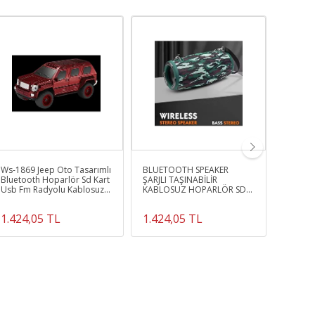
Ws-1869 Jeep Oto Tasarımlı
BLUETOOTH SPEAKER
Isteady
Bluetooth Hoparlör Sd Kart
ŞARJLI TAŞINABİLİR
Sabitley
Usb Fm Radyolu Kablosuz
KABLOSUZ HOPARLÖR SD
Çubuğu 
Speaker
KART USB AUX FM RADYO
Tripod A
XTREEM3
Uyuml
1.424,05 TL
1.424,05 TL
3.799