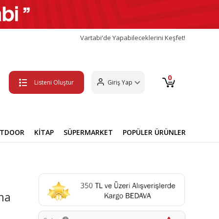
Vartabi'de Yapabileceklerini Keşfet!
0
Listeni Oluştur
Giriş Yap
UTDOOR
KİTAP
SÜPERMARKET
POPÜLER ÜRÜNLER
ma