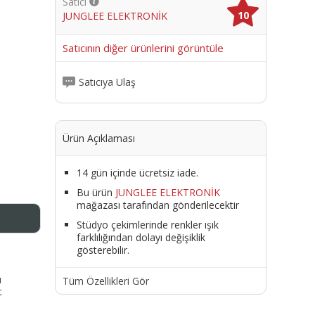
Satıcı
10
JUNGLEE ELEKTRONİK
me
Satıcının diğer ürünlerini görüntüle
Satıcıya Ulaş
Ürün Açıklaması
14 gün içinde ücretsiz iade.
Bu ürün
JUNGLEE ELEKTRONİK
mağazası tarafından gönderilecektir
Stüdyo çekimlerinde renkler ışık
farklılığından dolayı değişiklik
gösterebilir.
ı
Tüm Özellikleri Gör
t