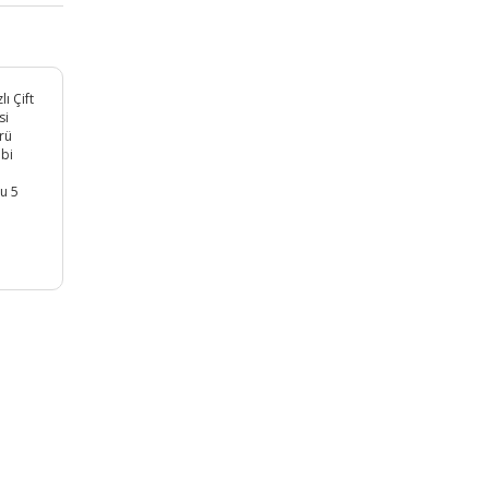
ı Çift
si
rü
ibi
u 5