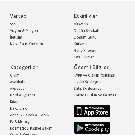
Vartabi
Etkinlikler
SSS
Alışveriş
Vizyon & Misyon
Düğün & Nikah
İletişim
Doğum Günü
Nasıl Satış Yaparım
Kutlama
Baby Shower
Özel Günler
Kategoriler
Önemli Bilgiler
Giyim
KVKK ve Gizlilik Politikası
Ayakkabı
Üyelik Sözleşmesi
Aksesuar
Satış Sözleşmesi
Hobi & Eğlence
Katkıda Bulun Sözleşmesi
Kitap
Elektronik
Anne & Bebek & Çocuk
Ev & Mobilya
Kozmetik & Kişisel Bakım
Spor & Outdoor