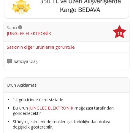
Garanti Tipi
İthalatçı Garantili
Model
Satıcı
Kulak İçi
10
JUNGLEE ELEKTRONİK
Satıcının diğer ürünlerini görüntüle
Satıcıya Ulaş
Ürün Açıklaması
14 gün içinde ücretsiz iade.
Bu ürün
JUNGLEE ELEKTRONİK
mağazası tarafından
gönderilecektir
Stüdyo çekimlerinde renkler ışık farklılığından dolayı
değişiklik gösterebilir.