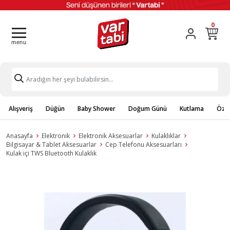
0
Alışveriş
Düğün
Baby Shower
Doğum Günü
Kutlama
Özel
Anasayfa
Elektronik
Elektronik Aksesuarlar
Kulaklıklar
Bilgisayar & Tablet Aksesuarlar
Cep Telefonu Aksesuarları
Kulak içi TWS Bluetooth Kulaklık