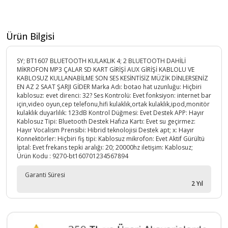
Ürün Bilgisi
SY; BT1607 BLUETOOTH KULAKLIK 4; 2 BLUETOOTH DAHİLİ
MİKROFON MP3 ÇALAR SD KART GİRİŞİ AUX GİRİŞİ KABLOLU VE
KABLOSUZ KULLANABİLME SON SES KESİNTİSİZ MÜZİK DİNLERSENİZ
EN AZ 2 SAAT ŞARJI GİDER Marka Adı: botao hat uzunluğu: Hiçbiri
kablosuz: evet direnci: 32? Ses Kontrolü: Evet fonksiyon: internet bar
için,video oyun,cep telefonu,hifi kulaklık,ortak kulaklık,ipod,monitör
kulaklık duyarlılık: 123dB Kontrol Düğmesi: Evet Destek APP: Hayır
Kablosuz Tipi: Bluetooth Destek Hafıza Kartı: Evet su geçirmez:
Hayır Vocalism Prensibi: Hibrid teknolojisi Destek apt; x: Hayır
Konnektörler: Hiçbiri fiş tipi: Kablosuz mikrofon: Evet Aktif Gürültü
İptal: Evet frekans tepki aralığı: 20; 20000hz iletişim: Kablosuz;
Ürün Kodu :
9270-bt160701234567894
Garanti Süresi
2 Yıl
Mikrofon
Var