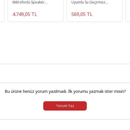
Mikrofonlu Speaker
Uyumlu Su Geçirmez
Toplantı Anfisi
Aynaya Montaj
4.749,05 TL
569,05 TL
Bu ürüne henüz yorum yazılmadı. İlk yorumu yazmak ister misin?
Yorum Yaz