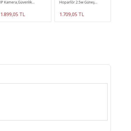
IP Kamera,Güvenlik
Hoparlör 2.5w Güneş
Mikrofo
Koruması,Akıllı Ev,Hareket
Enerjili Kamp Müzik Çalar
Hoparl
Algılama
2400 Mah
1.899,05 TL
1.709,05 TL
1.329