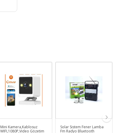
Mini Kamera,Kablosuz
Solar Sistem Fener Lamba
Led Işı
WIFI,1080P,Video Gözetim
Fm Radyo Bluetooth
Hoparl