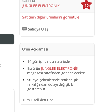
Satıcı
10
JUNGLEE ELEKTRONİK
me
Satıcının diğer ürünlerini görüntüle
Satıcıya Ulaş
Ürün Açıklaması
ı
14 gün içinde ücretsiz iade.
t
Bu ürün
JUNGLEE ELEKTRONİK
mağazası tarafından gönderilecektir
Stüdyo çekimlerinde renkler ışık
farklılığından dolayı değişiklik
gösterebilir.
Tüm Özellikleri Gör