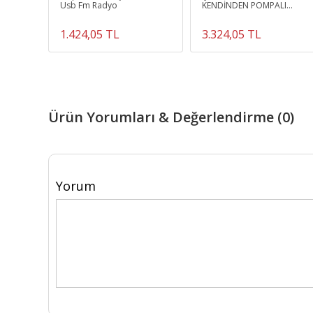
VİYE
Usb Fm Radyo
KENDİNDEN POMPALI
POMPASI
TAŞINABİLİR CAMP SİNGLE
BED
1.424,05 TL
3.324,05 TL
Ürün Yorumları & Değerlendirme (0)
Yorum