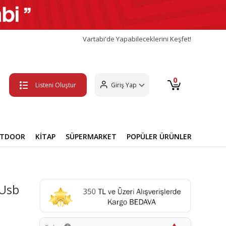
Vartabi'de Yapabileceklerini Keşfet!
0
Listeni Oluştur
Giriş Yap
UTDOOR
KİTAP
SÜPERMARKET
POPÜLER ÜRÜNLER
 Usb