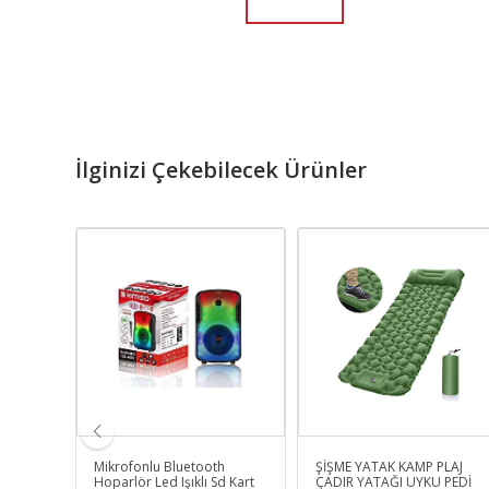
İlginizi Çekebilecek Ürünler
KLİ
Mikrofonlu Bluetooth
ŞİŞME YATAK KAMP PLAJ
ASI
Hoparlör Led Işıklı Sd Kart
ÇADIR YATAĞI UYKU PEDİ