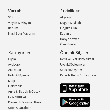
Vartabi
Etkinlikler
SSS
Alışveriş
Vizyon & Misyon
Düğün & Nikah
İletişim
Doğum Günü
Nasıl Satış Yaparım
Kutlama
Baby Shower
Özel Günler
Kategoriler
Önemli Bilgiler
Giyim
KVKK ve Gizlilik Politikası
Ayakkabı
Üyelik Sözleşmesi
Aksesuar
Satış Sözleşmesi
Hobi & Eğlence
Katkıda Bulun Sözleşmesi
Kitap
Elektronik
Anne & Bebek & Çocuk
Ev & Mobilya
Kozmetik & Kişisel Bakım
Spor & Outdoor