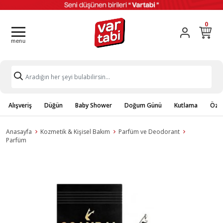
0
Alışveriş
Düğün
Baby Shower
Doğum Günü
Kutlama
Özel
Anasayfa
Kozmetik & Kişisel Bakım
Parfüm ve Deodorant
Parfüm