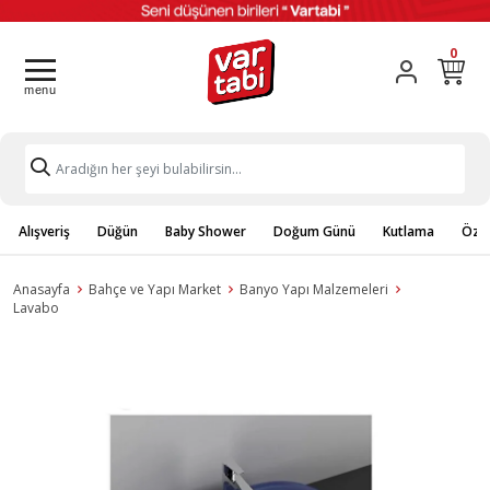
0
Alışveriş
Düğün
Baby Shower
Doğum Günü
Kutlama
Özel
Anasayfa
Bahçe ve Yapı Market
Banyo Yapı Malzemeleri
Lavabo