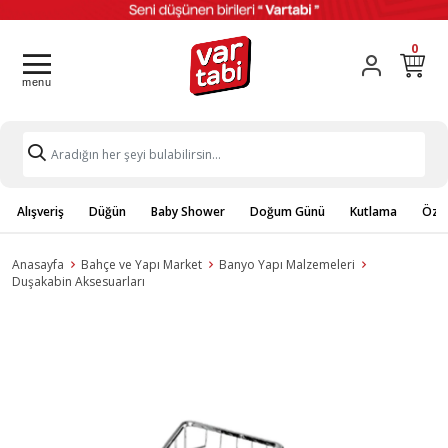
0
Alışveriş
Düğün
Baby Shower
Doğum Günü
Kutlama
Özel
Anasayfa
Bahçe ve Yapı Market
Banyo Yapı Malzemeleri
Duşakabin Aksesuarları