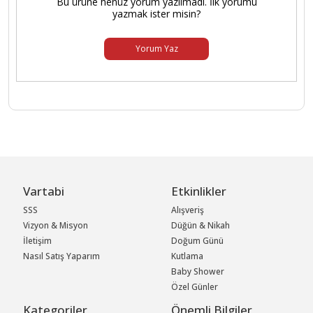
Bu ürüne henüz yorum yazılmadı. İlk yorumu
yazmak ister misin?
Yorum Yaz
Vartabi
Etkinlikler
SSS
Alışveriş
Vizyon & Misyon
Düğün & Nikah
İletişim
Doğum Günü
Nasıl Satış Yaparım
Kutlama
Baby Shower
Özel Günler
Kategoriler
Önemli Bilgiler