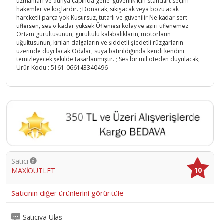
uzmanları ve dünya çapında genel güvenlik için standart seçim
hakemler ve koçlardır. ; Donacak, sıkışacak veya bozulacak
hareketli parça yok Kusursuz, tutarlı ve güvenilir Ne kadar sert
üflersen, ses o kadar yüksek Üflemesi kolay ve aşırı üflenemez
Ortam gürültüsünün, gürültülü kalabalıkların, motorların
uğultusunun, kırılan dalgaların ve şiddetli şiddetli rüzgarların
üzerinde duyulacak Odalar, suya batırıldığında kendi kendini
temizleyecek şekilde tasarlanmıştır. ; Ses bir mil öteden duyulacak;
Ürün Kodu :
5161-066143340496
Satıcı
10
MAXİOUTLET
Satıcının diğer ürünlerini görüntüle
Satıcıya Ulaş