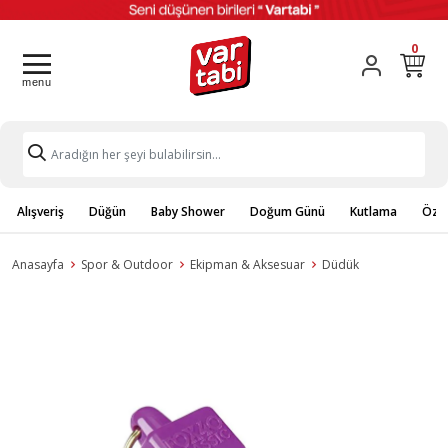
0
Alışveriş
Düğün
Baby Shower
Doğum Günü
Kutlama
Özel
Anasayfa
Spor & Outdoor
Ekipman & Aksesuar
Düdük