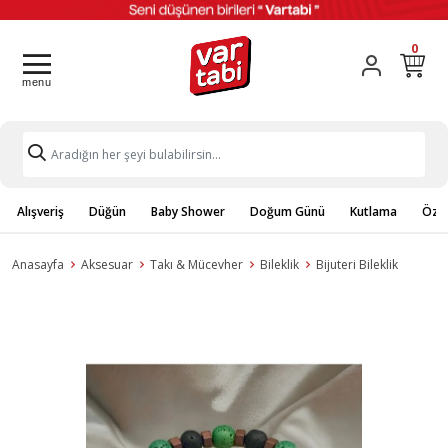
0
Alışveriş
Düğün
Baby Shower
Doğum Günü
Kutlama
Özel
Anasayfa
Aksesuar
Takı & Mücevher
Bileklik
Bijuteri Bileklik