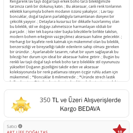
Rengarenk lav taşlı doğal taşlı erkek boho tarzı bilekliğimizle
tarzınıza canlı bir dokunuş katın. ; Bu aksesuar, canlı renk tonlarının
eklektik karışımıyla bohem modanın özünü yakalıyor. ; Lav taşı
boncuklar, doğal taşların parlaklığıyla tamamlanan dünyevi bir
çekicilik yayıyor. ; Detaylara kusursuz bir dikkatle hazırlanmış olan
bu bileklik, stil ve doğayı zahmetsizce harmanlayan iddialı bir
parçadır. ; İster tek başına ister başka bileziklerle birlikte takılsın,
modern bohem erkeğinin vazgeçilmez aksesuarı haline gelecektir. ;
Herhangi bir kıyafete renk katmak için mükemmel olan bu bileklik,
benzersizliği ve bireyselliği takdir edenlerin sahip olması gereken
bir üründür. ; Ayarlanabilir tasarım, rahat bir uyum sağlayarak bu
bileziği her durum için ideal bir aksesuar haline getirir. ; Bugün bu
renkli lav taşlı doğal taşlı erkek boho tarzı bileklikle stil oyununuzu
yükseltin! Doğanın güzelliğini takdir eden ve aksesuar
koleksiyonunda bir renk patlaması isteyen özgür ruhlu adam için
mükemmel. ; *Boncuklar 8 milimetredir. ; *Üründe strech lastik
kullanılmıştır. ; *Hediye kartıyla gönderdiğimde kartın üzerindeki
isim kısmı boş kalacaktır. ; Hediye etmek istediğiniz kişinin ismini
yazabilirsiniz. ; 1. ; Takılarınızı yalnızca temiz, yumuşak bir bezle
silin. ; 2. ; Lütfen duş alırken, bulaşık yıkarken veya yüzerken
takılarınızı çıkarın. ; 3. ; Bilekliğin üzerinde kimyasal madde, şarap
veya aşındırıcı ürünlerden kaçının.;
Ürün Kodu :
10045-TYB1AII8BJNI1DDW40
Satıcı
10
ART LİFE DOĞALTAŞ