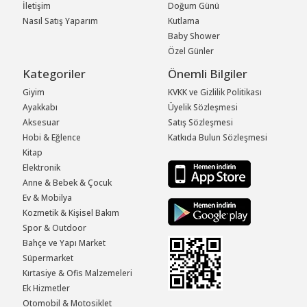
İletişim
Doğum Günü
Nasıl Satış Yaparım
Kutlama
Baby Shower
Özel Günler
Kategoriler
Önemli Bilgiler
Giyim
KVKK ve Gizlilik Politikası
Ayakkabı
Üyelik Sözleşmesi
Aksesuar
Satış Sözleşmesi
Hobi & Eğlence
Katkıda Bulun Sözleşmesi
Kitap
Elektronik
Anne & Bebek & Çocuk
Ev & Mobilya
Kozmetik & Kişisel Bakım
Spor & Outdoor
Bahçe ve Yapı Market
Süpermarket
Kırtasiye & Ofis Malzemeleri
Ek Hizmetler
Otomobil & Motosiklet