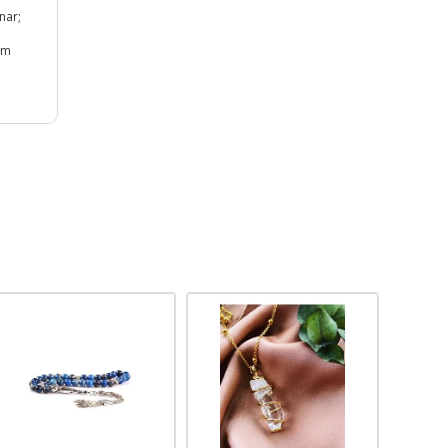
nar;
yum