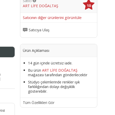
Satıcı
10
ART LİFE DOĞALTAŞ
me
Satıcının diğer ürünlerini görüntüle
Satıcıya Ulaş
Ürün Açıklaması
14 gün içinde ücretsiz iade.
Bu ürün
ART LİFE DOĞALTAŞ
ı
mağazası tarafından gönderilecektir
t
Stüdyo çekimlerinde renkler ışık
farklılığından dolayı değişiklik
gösterebilir.
Tüm Özellikleri Gör
tist