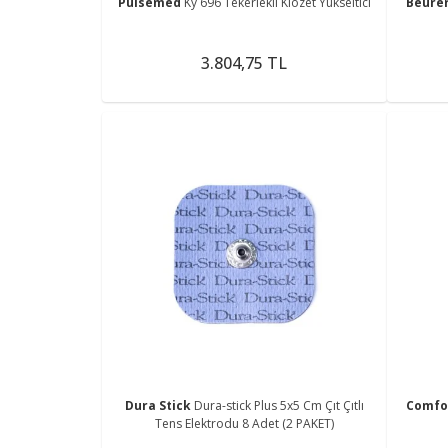
Pulsemed
Ky 696 Tekerlekli Klozet Yükseltici
Beure
3.804,75 TL
Dura Stick
Dura-stick Plus 5x5 Cm Çıt Çıtlı
Comfo
Tens Elektrodu 8 Adet (2 PAKET)