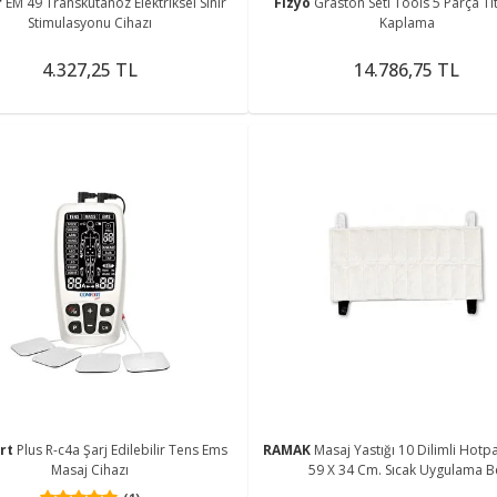
r
EM 49 Transkutanöz Elektriksel Sinir
Fizyo
Graston Seti Tools 5 Parça T
Stimulasyonu Cihazı
Kaplama
4.327,25 TL
14.786,75 TL
rt
Plus R-c4a Şarj Edilebilir Tens Ems
RAMAK
Masaj Yastığı 10 Dilimli Hotpa
Masaj Cihazı
59 X 34 Cm. Sıcak Uygulama B