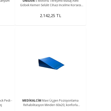
itanyum
UNİDEN
5 Motorlu Titreşimli Masaj Aleti
Göbek Kemeri Selülit Cihazı Incelme Korsesi
Eritme Zayıflama Kemeri
2.142,25 TL
ck Pedi -
MEDİKALCİM
Mavi Üçgen Pozisyonlama
ej
Rehabilitasyon Minderi 60x20, konforlu
egzersiz desteği