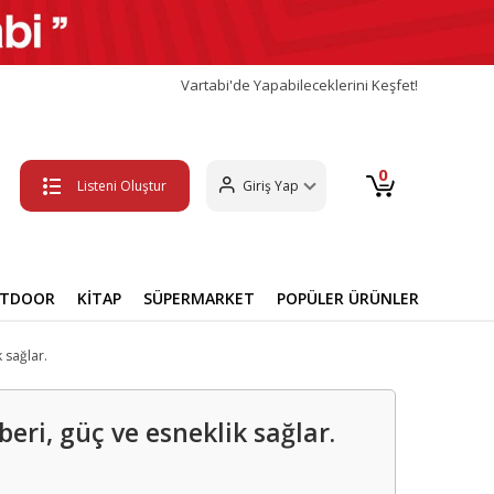
Vartabi'de Yapabileceklerini Keşfet!
0
Listeni Oluştur
Giriş Yap
UTDOOR
KİTAP
SÜPERMARKET
POPÜLER ÜRÜNLER
 sağlar.
eri, güç ve esneklik sağlar.