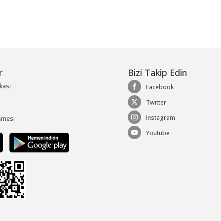
r
Bizi Takip Edin
ikası
Facebook
Twitter
Instagram
şmesi
Youtube