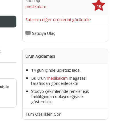
Satıcı
10
medikalcim
me
Satıcının diğer ürünlerini görüntüle
Satıcıya Ulaş
ı
t
Ürün Açıklaması
14 gün içinde ücretsiz iade.
Bu ürün
medikalcim
mağazası
tarafından gönderilecektir
işlik:
Stüdyo çekimlerinde renkler ışık
farklılığından dolayı değişiklik
gösterebilir.
Tüm Özellikleri Gör