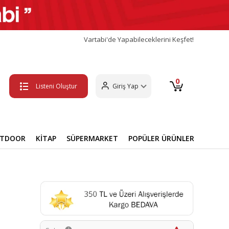
Vartabi'de Yapabileceklerini Keşfet!
0
Listeni Oluştur
Giriş Yap
UTDOOR
KİTAP
SÜPERMARKET
POPÜLER ÜRÜNLER