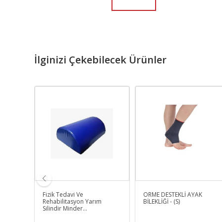
İlginizi Çekebilecek Ürünler
 Yeni
Fizik Tedavi Ve
ÖRME DESTEKLİ AYAK
lçme
Rehabilitasyon Yarım
BİLEKLİĞİ - (S)
Silindir Minder
Pozisyonlama Yastığı