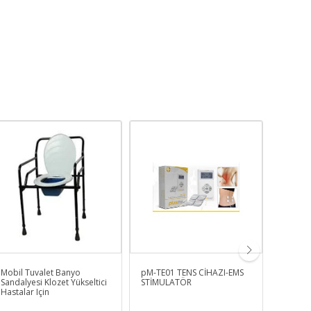
Mobil Tuvalet Banyo
pM-TE01 TENS CİHAZI-EMS
Paslanm
Sandalyesi Klozet Yükseltici
STİMULATÖR
Kazanı
Hastalar Için