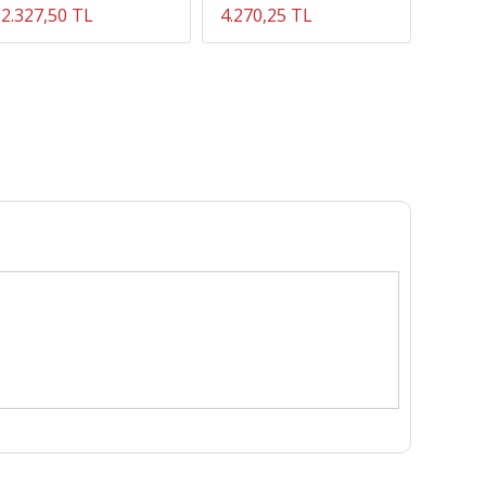
2.327,50 TL
4.270,25 TL
54.91