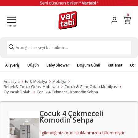
0
Alışveriş
Düğün
Baby Shower
Doğum Günü
Kutlama
Özel
Anasayfa
Ev & Mobilya
Mobilya
Bebek & Çocuk Odası Mobilyası
Çocuk & Genç Odası Mobilyası
Oyuncak Dolabı
Çocuk 4 Çekmeceli Komodin Sehpa
Çocuk 4 Çekmeceli
Komodin Sehpa
İlgilendiğiniz ürün stoklarımızda tükenmiştir.