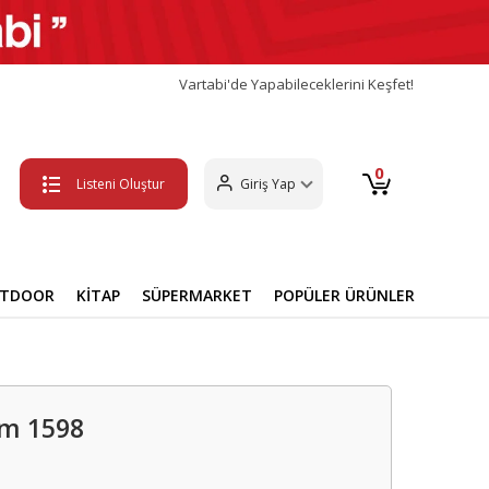
Vartabi'de Yapabileceklerini Keşfet!
0
Listeni Oluştur
Giriş Yap
UTDOOR
KİTAP
SÜPERMARKET
POPÜLER ÜRÜNLER
am 1598