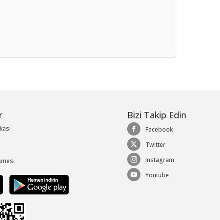
me
r
Bizi Takip Edin
ikası
Facebook
Twitter
Instagram
şmesi
Youtube