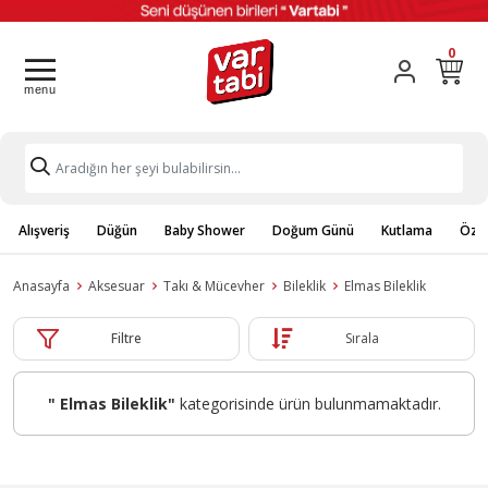
0
Alışveriş
Düğün
Baby Shower
Doğum Günü
Kutlama
Özel
Anasayfa
Aksesuar
Takı & Mücevher
Bileklik
Elmas Bileklik
Filtre
Sırala
" Elmas Bileklik"
kategorisinde ürün bulunmamaktadır.