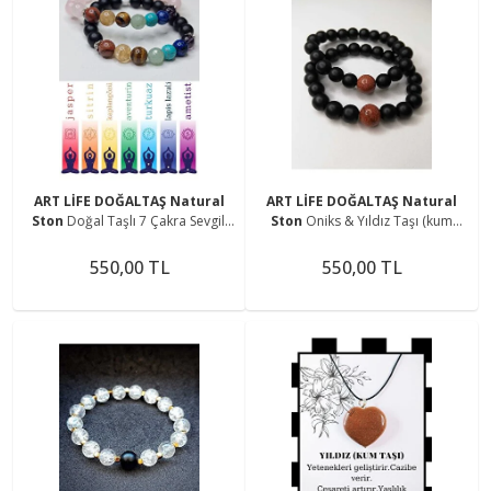
ART LİFE DOĞALTAŞ Natural
ART LİFE DOĞALTAŞ Natural
Ston
Doğal Taşlı 7 Çakra Sevgili
Ston
Oniks & Yıldız Taşı (kum
Bilekliği Oniks Ametist-lapis-
Taşı) Sevgili Bilekliği
turkuaz-aventurin-kaplangözü-
550,00 TL
550,00 TL
sitrin-jasper