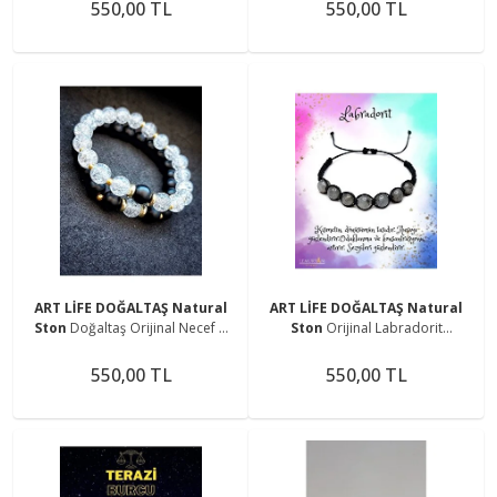
Hematit, Oniks, Aytaşı
550,00 TL
550,00 TL
ART LİFE DOĞALTAŞ Natural
ART LİFE DOĞALTAŞ Natural
Ston
Doğaltaş Orijinal Necef &
Ston
Orijinal Labradorit
Oniks & Hematit Sevgili Bilekliği
Makrome Örgülü Doğaltaş Unisex
Bileklik
550,00 TL
550,00 TL