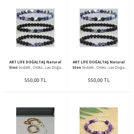
ART LİFE DOĞALTAŞ Natural
ART LİFE DOĞALTAŞ Natural
Ston
Sodalit , Oniks , Lav Doğal
Ston
Sodalit , Oniks , Lav Doğal
Taş Bileklik Seti ( Mantıksal
Taş Bileklik Seti ( Mantıksal
Düşünme Ve Problem Çözme )
Düşünme Ve Problem Çözme )
550,00 TL
550,00 TL
8Mm
8Mm