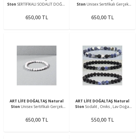
Ston
SERTİFİKALI SODALİT DOĞAL
Ston
Unisex Sertifikalı Gerçek
TAŞ BİLEKLİK 8 MM
Havlit Doğal Taş Uyku ve Stres
Sevgililer Günü Hediyesi Bileklik
650,00 TL
650,00 TL
8mm
ART LİFE DOĞALTAŞ Natural
ART LİFE DOĞALTAŞ Natural
Ston
Unisex Sertifikalı Gerçek
Ston
Sodalit , Oniks , Lav Doğal
Havlit Doğal Taş Uyku ve Stres
Taş Bileklik Seti ( Mantıksal
Sevgililer Günü Hediyesi Bileklik 8
Düşünme Ve Problem Çözme )
650,00 TL
550,00 TL
mm
8Mm