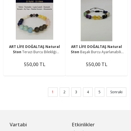
ART LİFE DOĞALTAŞ Natural
ART LİFE DOĞALTAŞ Natural
Ston
Terazi Burcu Bilekliği
Ston
Başak Burcu Ayarlanabilir
Lapislazuli,turmalin, Sitrin,
Bileklik
Akuamarin, Pembe Kuvars, Aytaşı,
Ametist,akik,aventurin,lapislazuli,
550,00 TL
550,00 TL
Dumanlı Kuvars
dumanlı Kuvars,sitrin,amazonit
1
2
3
4
5
Sonraki
Vartabi
Etkinlikler