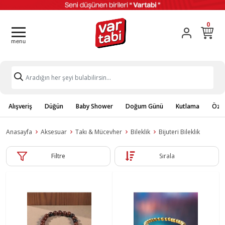
0
Alışveriş
Düğün
Baby Shower
Doğum Günü
Kutlama
Özel
Anasayfa
Aksesuar
Takı & Mücevher
Bileklik
Bijuteri Bileklik
Filtre
Sırala