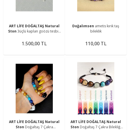
ART LİFE DOĞALTAŞ Natural
Doğalımsen
ametis kırık taş
Ston
3üçlü kaplan goözü tesbih
bileklik
ve bilekılık ve anaktarlık set
1.500,00 TL
110,00 TL
ART LİFE DOĞALTAŞ Natural
ART LİFE DOĞALTAŞ Natural
Ston
Doğaltaş 7 Çakra
Ston
Doğaltaş 7 Çakra Bilekliği