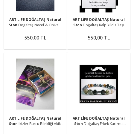
ART LİFE DOĞALTAŞ Natural
ART LİFE DOĞALTAŞ Natural
Ston
Doğaltaş Necef & Oniks &
Ston
Doğaltaş Kalp Yıldız Taşı
Hematit Kadın Bilekliği
(kum Taşı) Kolye Ucu
550,00 TL
550,00 TL
ART LİFE DOĞALTAŞ Natural
ART LİFE DOĞALTAŞ Natural
Ston
Ikizler Burcu Bilekliği Akik,
Ston
Doğaltaş Erkek Karizma
Sitrin, Akuamarin, Kaplangözü,
Çekicilik Tılsım Bilekliği