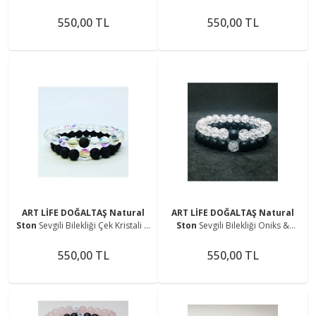
Ametist,lapis
Ametist-lapis-turkuaz-aventurin-
Lazuli,turkuazaventurin,kaplangöz
kaplangözü-sitrin-jasper
550,00 TL
550,00 TL
ü,sitrin,jasper Sevgili Bilekliği
ART LİFE DOĞALTAŞ Natural
ART LİFE DOĞALTAŞ Natural
Ston
Sevgili Bilekliği Çek Kristali &
Ston
Sevgili Bilekliği Oniks &
Lav Taşı Bileklik Seti
Necef Kristali Bilekliği
550,00 TL
550,00 TL