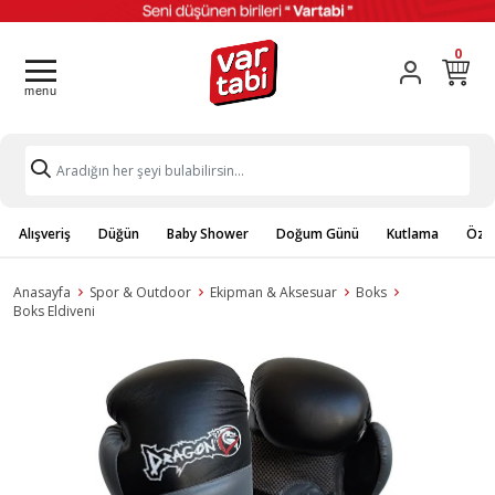
0
Alışveriş
Düğün
Baby Shower
Doğum Günü
Kutlama
Özel
Anasayfa
Spor & Outdoor
Ekipman & Aksesuar
Boks
Boks Eldiveni