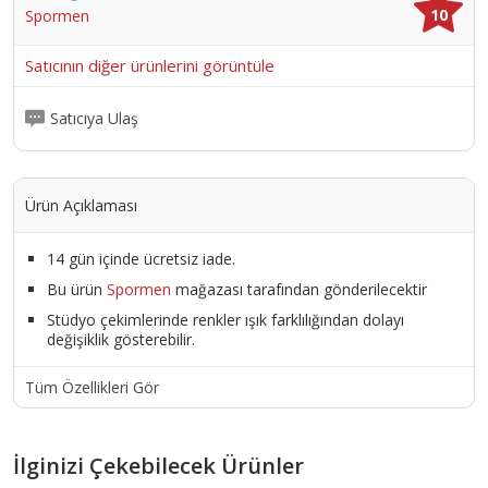
10
Spormen
Ürün Kodu :
12702-7427119264933
Satıcının diğer ürünlerini görüntüle
Satıcıya Ulaş
Ürün Açıklaması
14 gün içinde ücretsiz iade.
Bu ürün
Spormen
mağazası tarafından gönderilecektir
Stüdyo çekimlerinde renkler ışık farklılığından dolayı
değişiklik gösterebilir.
Tüm Özellikleri Gör
İlginizi Çekebilecek Ürünler