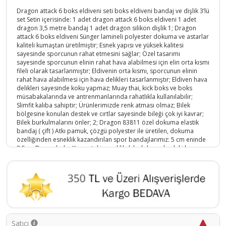
Dragon attack 6 boks eldiveni seti boks eldiveni bandaj ve dişlik 3’lü
set Setin içerisinde: 1 adet dragon attack 6 boks eldiveni 1 adet
dragon 3,5 metre bandaj 1 adet dragon silikon dişlik 1; Dragon
attack 6 boks eldiveni Sünger lamineli polyester dokuma ve astarlar
kaliteli kumaştan üretilmiştir; Esnek yapısı ve yüksek kalitesi
sayesinde sporcunun rahat etmesini sağlar; Özel tasarımı
sayesinde sporcunun elinin rahat hava alabilmesi için elin orta kısmı
fileli olarak tasarlanmıştır; Eldivenin orta kısmı, sporcunun elinin
rahat hava alabilmesi için hava delikleri tasarlanmıştır; Eldiven hava
delikleri sayesinde koku yapmaz; Muay thai, kick boks ve boks
müsabakalarında ve antrenmanlarında rahatlıkla kullanılabilir;
Slimfit kalıba sahiptir; Ürünlerimizde renk atması olmaz; Bilek
bölgesine konulan destek ve cırtlar sayesinde bileği çok iyi kavrar;
Bilek burkulmalarını önler; 2; Dragon 83811 özel dokuma elastik
bandaj ( çift ) Atkı pamuk, çözgü polyester ile üretilen, dokuma
özelliğinden esneklik kazandırılan spor bandajlarımız: 5 cm eninde
3,5 m; Boyundadır; Kumaştaki esneklik, kılcal damarlardaki kan
hareketlerini zorlaştırmayacak özellikler taşır; Ucuna takma ve
sabitleme özellikleri olan cırtlar monte edilmiştir; 3; Dragon dişlik
Dragon dişlik dişlerin korunması için tasarlanmıştır; Dragon dişlik
özel kutusu içerinde verilen steril bir şekilde kutusunda
saklayabilirsiniz; Diş koruyucusu kullanımı son derece kolaydır;
Sıcak su dolu bir bardağa 1; 2 saniyeliğine batırılması ve hemen
sonrasında ağıza alınıp sıkı bir şekilde ağız kapatılırsa, dragon dişlik
ağız yapısını alarak şekillenir; Bir ısı daha görmediği takdirde şeklini
Satıcı
koruyacaktır;