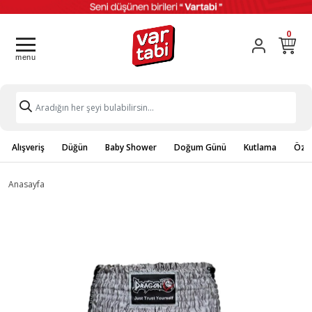
0
Alışveriş
Düğün
Baby Shower
Doğum Günü
Kutlama
Özel
Anasayfa