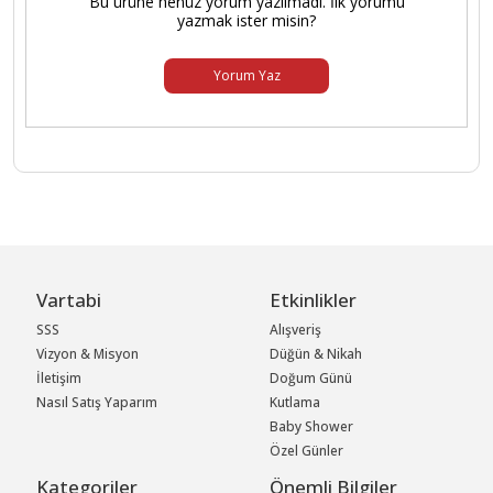
Bu ürüne henüz yorum yazılmadı. İlk yorumu
yazmak ister misin?
Yorum Yaz
Vartabi
Etkinlikler
SSS
Alışveriş
Vizyon & Misyon
Düğün & Nikah
İletişim
Doğum Günü
Nasıl Satış Yaparım
Kutlama
Baby Shower
Özel Günler
Kategoriler
Önemli Bilgiler