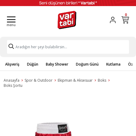
0
Alışveriş
Düğün
Baby Shower
Doğum Günü
Kutlama
Özel
Anasayfa
Spor & Outdoor
Ekipman & Aksesuar
Boks
Boks Şortu