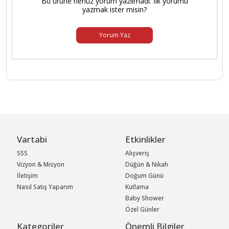
Bu ürüne henüz yorum yazılmadı. İlk yorumu
yazmak ister misin?
Yorum Yaz
Vartabi
Etkinlikler
SSS
Alışveriş
Vizyon & Misyon
Düğün & Nikah
İletişim
Doğum Günü
Nasıl Satış Yaparım
Kutlama
Baby Shower
Özel Günler
Kategoriler
Önemli Bilgiler