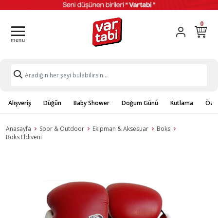
0
Alışveriş
Düğün
Baby Shower
Doğum Günü
Kutlama
Özel
Anasayfa
Spor & Outdoor
Ekipman & Aksesuar
Boks
Boks Eldiveni