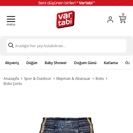
0
Alışveriş
Düğün
Baby Shower
Doğum Günü
Kutlama
Özel
Anasayfa
Spor & Outdoor
Ekipman & Aksesuar
Boks
Boks Şortu