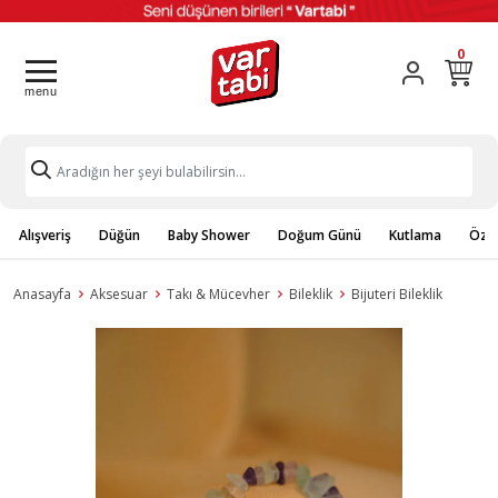
0
Alışveriş
Düğün
Baby Shower
Doğum Günü
Kutlama
Özel
Anasayfa
Aksesuar
Takı & Mücevher
Bileklik
Bijuteri Bileklik