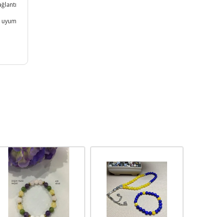
ağlantı
e uyum