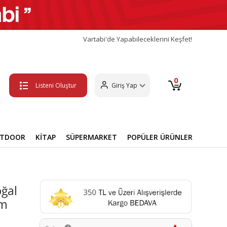
Vartabi'de Yapabileceklerini Keşfet!
0
Listeni Oluştur
Giriş Yap
UTDOOR
KİTAP
SÜPERMARKET
POPÜLER ÜRÜNLER
oğal
cm