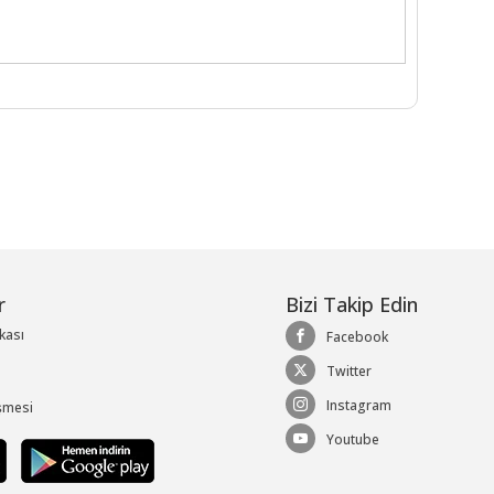
r
Bizi Takip Edin
ikası
Facebook
Twitter
Instagram
şmesi
Youtube