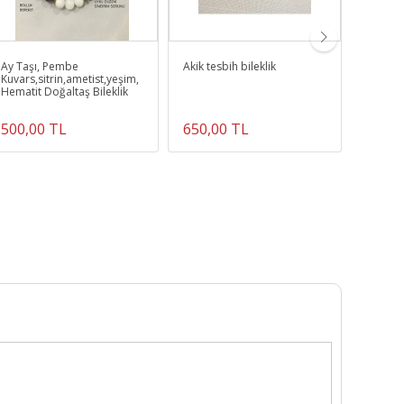
Ay Taşı, Pembe
Akik tesbih bileklik
Sertifik
Kuvars,sitrin,ametist,yeşim,
Akik Bil
Hematit Doğaltaş Bileklik
500,00 TL
650,00 TL
550,0