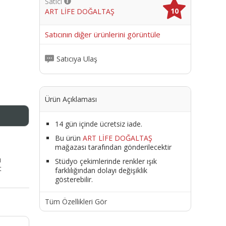
Satıcı
10
ART LİFE DOĞALTAŞ
me
Satıcının diğer ürünlerini görüntüle
Satıcıya Ulaş
Ürün Açıklaması
14 gün içinde ücretsiz iade.
Bu ürün
ART LİFE DOĞALTAŞ
mağazası tarafından gönderilecektir
ı
Stüdyo çekimlerinde renkler ışık
t
farklılığından dolayı değişiklik
gösterebilir.
Tüm Özellikleri Gör