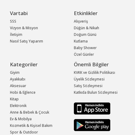
Vartabi
Etkinlikler
SSS
Alışveriş
Vizyon & Misyon
Düğün & Nikah
İletişim
Doğum Günü
Nasıl Satış Yaparım
Kutlama
Baby Shower
Özel Günler
Kategoriler
Önemli Bilgiler
Giyim
KVKK ve Gizlilik Politikası
Ayakkabı
Üyelik Sözleşmesi
Aksesuar
Satış Sözleşmesi
Hobi & Eğlence
Katkıda Bulun Sözleşmesi
Kitap
Elektronik
Anne & Bebek & Çocuk
Ev & Mobilya
Kozmetik & Kişisel Bakım
Spor & Outdoor