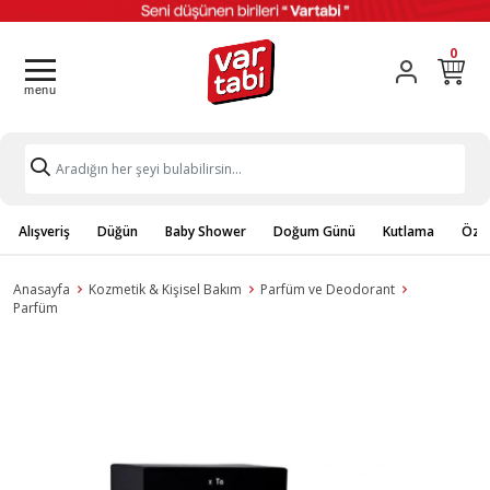
0
Alışveriş
Düğün
Baby Shower
Doğum Günü
Kutlama
Özel
Anasayfa
Kozmetik & Kişisel Bakım
Parfüm ve Deodorant
Parfüm