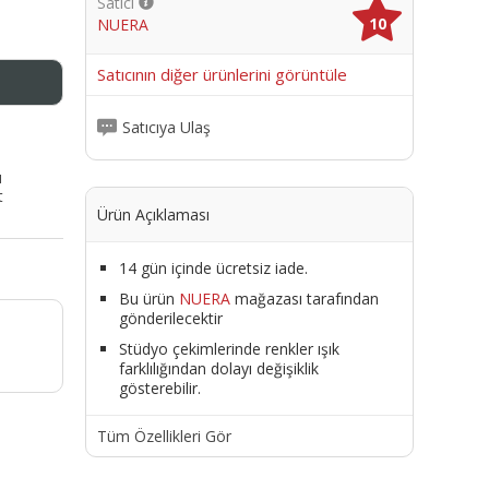
Satıcı
10
NUERA
me
Satıcının diğer ürünlerini görüntüle
Satıcıya Ulaş
ı
t
Ürün Açıklaması
14 gün içinde ücretsiz iade.
Bu ürün
NUERA
mağazası tarafından
gönderilecektir
Stüdyo çekimlerinde renkler ışık
farklılığından dolayı değişiklik
gösterebilir.
Tüm Özellikleri Gör