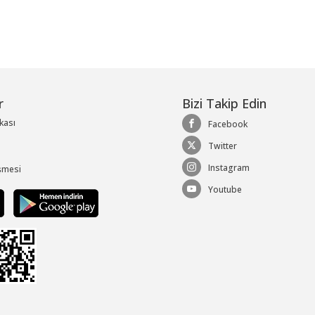
r
Bizi Takip Edin
ikası
Facebook
Twitter
Instagram
şmesi
Youtube