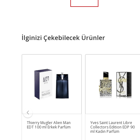
İlginizi Çekebilecek Ürünler
2 Vip
Thierry Mugler Alien Man
Yves Saint Laurent Libre
kek
EDT 100 ml Erkek Parfüm
Collectors Edition EDP 90
ml Kadın Parfüm