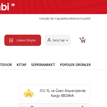
Vartabi'de Yapabileceklerini Keşfet!
0
Listeni Oluştur
Giriş Yap
UTDOOR
KİTAP
SÜPERMARKET
POPÜLER ÜRÜNLER