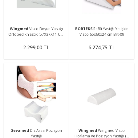
Wingmed
Visco Boyun Yastığı
BORTEKS
Reflü Yastığı Yetişkin
Ortopedik Yastık (57X37X11 CM)
Visco 65x60x24 cm Brt-09
(W 1201)
2.299,00 TL
6.274,75 TL
Sevamed
Diz Arası Pozisyon
Wingmed
Wıngmed Visco
Yastığı
Horlama Ve Pozisyon Yastığı (w