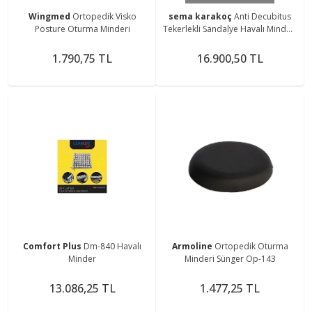
Wingmed
Ortopedik Visko
sema karakoç
Anti Decubitus
Posture Oturma Minderi
Tekerlekli Sandalye Havalı Minderi
(45CM-40CM-10CM)
1.790,75 TL
16.900,50 TL
Comfort Plus
Dm-840 Havalı
Armoline
Ortopedik Oturma
Minder
Minderi Sünger Op-143
13.086,25 TL
1.477,25 TL