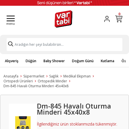
0
Alışveriş
Düğün
Baby Shower
Doğum Günü
Kutlama
Özel
Anasayfa
Süpermarket
Sağlık
Medikal Ekipman
Ortopedi Ürünleri
Ortopedik Minder
Dm-845 Havalı Oturma Minderi 45x40x8
Dm-845 Havalı Oturma
Minderi 45x40x8
İlgilendiğiniz ürün stoklarımızda tükenmiştir.