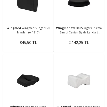
Wingmed
Wıngmed Sünger Bel
Wingmed
W1209 Sünger Oturma
Minderi (w 1217)
Simidi Çantalı Siyah Standart
Minderi
845,50 TL
2.142,25 TL
Wingmed
Wıngmed Visco
Wingmed
Wıngmed Visco Bacak