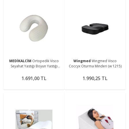
MEDİKALCİM
Ortopedik Visco
Wingmed
Wıngmed Visco
Seyahat Yastığı Boyun Yastığı
Coccyx Oturma Minderi (w 1215)
W1208 Gm Yolculuk Destek
Yastığı
1.691,00 TL
1.990,25 TL