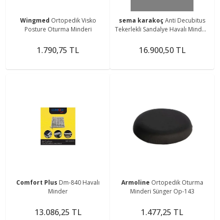
Wingmed
Ortopedik Visko
sema karakoç
Anti Decubitus
Posture Oturma Minderi
Tekerlekli Sandalye Havalı Minderi
(45CM-40CM-10CM)
1.790,75 TL
16.900,50 TL
Comfort Plus
Dm-840 Havalı
Armoline
Ortopedik Oturma
Minder
Minderi Sünger Op-143
13.086,25 TL
1.477,25 TL