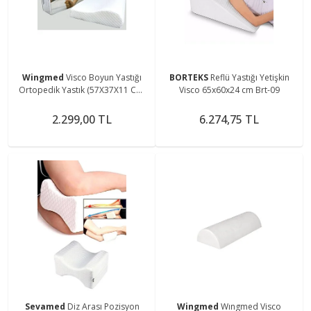
Wingmed
Visco Boyun Yastığı
BORTEKS
Reflü Yastığı Yetişkin
Ortopedik Yastık (57X37X11 CM)
Visco 65x60x24 cm Brt-09
(W 1201)
2.299,00 TL
6.274,75 TL
Sevamed
Diz Arası Pozisyon
Wingmed
Wıngmed Visco