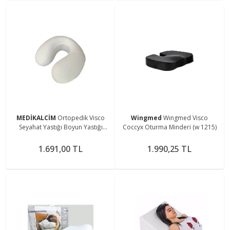
MEDİKALCİM
Ortopedik Visco
Wingmed
Wıngmed Visco
Seyahat Yastığı Boyun Yastığı
Coccyx Oturma Minderi (w 1215)
W1208 Gm Yolculuk Destek
Yastığı
1.691,00 TL
1.990,25 TL