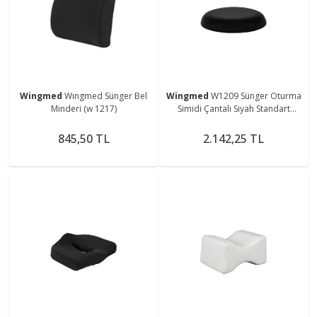
Wingmed
Wıngmed Sünger Bel
Wingmed
W1209 Sünger Oturma
Minderi (w 1217)
Simidi Çantalı Siyah Standart
Minderi
845,50 TL
2.142,25 TL