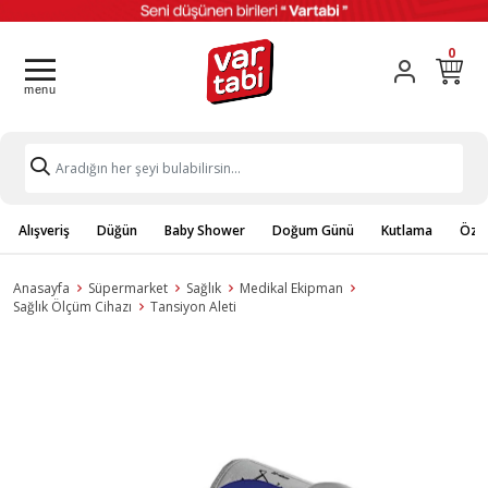
0
Alışveriş
Düğün
Baby Shower
Doğum Günü
Kutlama
Özel
Anasayfa
Süpermarket
Sağlık
Medikal Ekipman
Sağlık Ölçüm Cihazı
Tansiyon Aleti