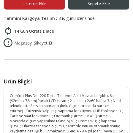
Listeme Ekle
Sepete Ekle
Tahmini Kargoya Teslim :
3 iş günü içerisinde
14 Gün Ücretsiz İade
Mağazayı Şikayet Et
Ürün Bilgisi
Comfort Plus Dm-220 Dijital Tansiyon Aleti Mavi arka ışıklı 4.6 inc
(92mm x 78mm) Parlak LCD ekran. ; 2 kullanıcı 2×60 hafıza 3. ; Nesil
teknolojisi. ; Sarsıntı hatırlatıcı (kolu ölçme sırasında hareket
ettirme). ; Düzensiz kalp atışı saptama fonksiyonu (IHB fonksiyonu). ;
Tarih ve saat fonksiyonu. ; Otomatik şişirme. ; MWI (şişirme
sırasında ölçüm yapabilme teknolojisi). ; Otomatik güç kapatma
işlevi. ; Cihazda tansiyon ölçümü, nabız ölçümü ve otomatik sonuç
kaydetme özelliği bulunmaktadır. ; Güç: 4 x AA pil (dahil) veya DC 6V