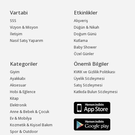
Vartabi
Etkinlikler
SSS
Alışveriş
Vizyon & Misyon
Düğün & Nikah
İletişim
Doğum Günü
Nasıl Satış Yaparım
Kutlama
Baby Shower
Özel Günler
Kategoriler
Önemli Bilgiler
Giyim
KVKK ve Gizlilik Politikası
Ayakkabı
Üyelik Sözleşmesi
Aksesuar
Satış Sözleşmesi
Hobi & Eğlence
Katkıda Bulun Sözleşmesi
Kitap
Elektronik
Anne & Bebek & Çocuk
Ev & Mobilya
Kozmetik & Kişisel Bakım
Spor & Outdoor