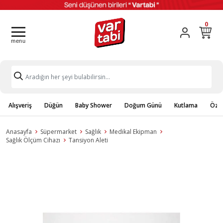
0
Alışveriş
Düğün
Baby Shower
Doğum Günü
Kutlama
Özel
Anasayfa
Süpermarket
Sağlık
Medikal Ekipman
Sağlık Ölçüm Cihazı
Tansiyon Aleti