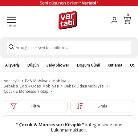
0
Alışveriş
Düğün
Baby Shower
Doğum Günü
Kutlama
Özel
Anasayfa
Ev & Mobilya
Mobilya
Bebek & Çocuk Odası Mobilyası
Bebek Odası Mobilyası
Çocuk & Montessori Kitaplık
Filtre
Sırala
" Çocuk & Montessori Kitaplık"
kategorisinde ürün
bulunmamaktadır.