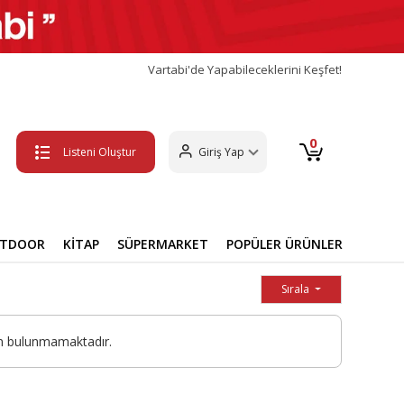
Vartabi'de Yapabileceklerini Keşfet!
0
Listeni Oluştur
Giriş Yap
UTDOOR
KİTAP
SÜPERMARKET
POPÜLER ÜRÜNLER
Sırala
ün bulunmamaktadır.