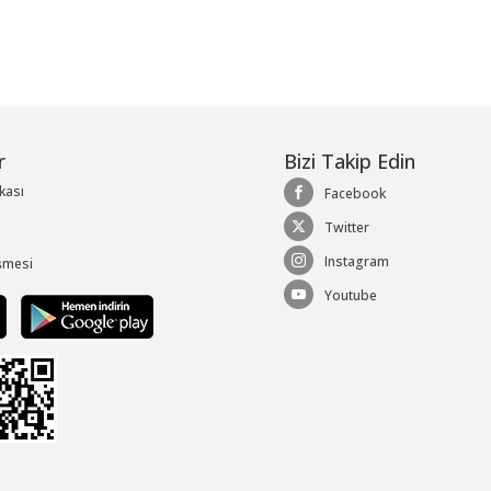
r
Bizi Takip Edin
ikası
Facebook
Twitter
Instagram
şmesi
Youtube