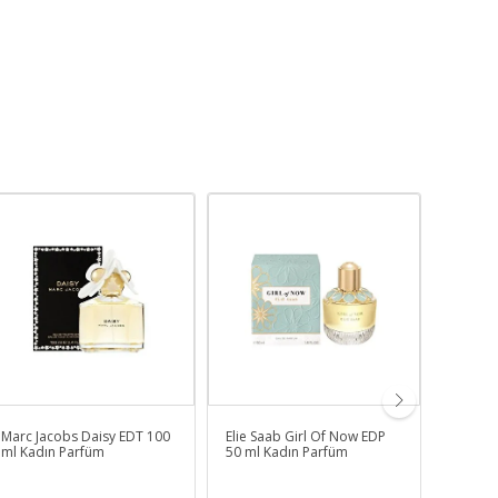
Marc Jacobs Daisy EDT 100
Elie Saab Girl Of Now EDP
Hugo B
ml Kadın Parfüm
50 ml Kadın Parfüm
100 ml