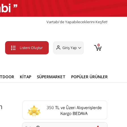
Vartabi'de Yapabileceklerini Keşfet!
0
Listeni Oluştur
Giriş Yap
UTDOOR
KİTAP
SÜPERMARKET
POPÜLER ÜRÜNLER
n