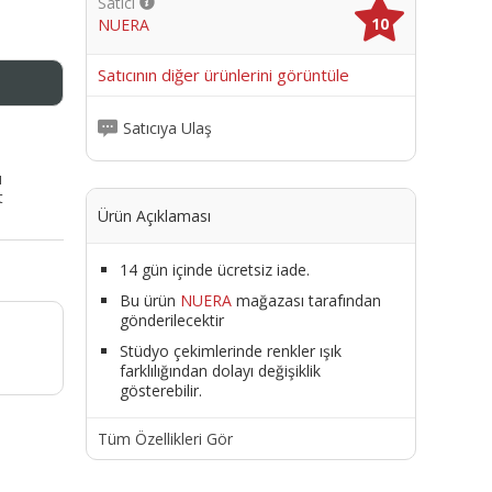
Satıcı
10
NUERA
me
Satıcının diğer ürünlerini görüntüle
Satıcıya Ulaş
ı
t
Ürün Açıklaması
14 gün içinde ücretsiz iade.
Bu ürün
NUERA
mağazası tarafından
gönderilecektir
Stüdyo çekimlerinde renkler ışık
farklılığından dolayı değişiklik
gösterebilir.
Tüm Özellikleri Gör