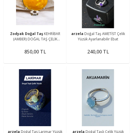
Zodyak Doğal Taş
KEHRİBAR
arzela
Doğal Taş AMETİST Çelik
(AMBER) DOĞAL TAŞ ÇELİK
Yüzük Ayarlanabilir Ebat
AYARLANABİLİR
YÜZÜK(SERTİFİKALI)
850,00 TL
240,00 TL
arzela
Doğal Tas Larimar Yüzük
arzela
Doğal Taşlı Çelik Yüzük