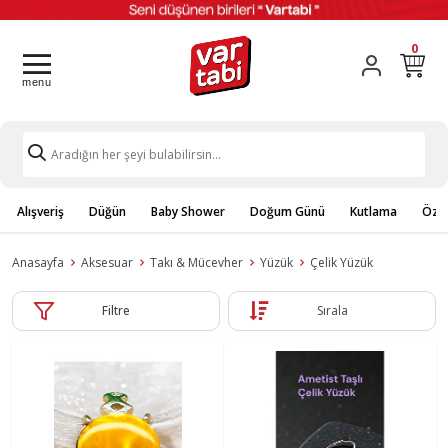
0
Alışveriş
Düğün
Baby Shower
Doğum Günü
Kutlama
Özel
Anasayfa
Aksesuar
Takı & Mücevher
Yüzük
Çelik Yüzük
Filtre
Sırala