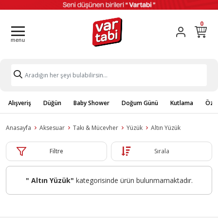
0
Alışveriş
Düğün
Baby Shower
Doğum Günü
Kutlama
Özel
Anasayfa
Aksesuar
Takı & Mücevher
Yüzük
Altın Yüzük
Filtre
Sırala
" Altın Yüzük"
kategorisinde ürün bulunmamaktadır.