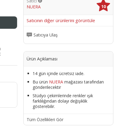
Satıcı
10
NUERA
me
Satıcının diğer ürünlerini görüntüle
Satıcıya Ulaş
ı
t
Ürün Açıklaması
14 gün içinde ücretsiz iade.
Bu ürün
NUERA
mağazası tarafından
gönderilecektir
Stüdyo çekimlerinde renkler ışık
farklılığından dolayı değişiklik
gösterebilir.
Tüm Özellikleri Gör