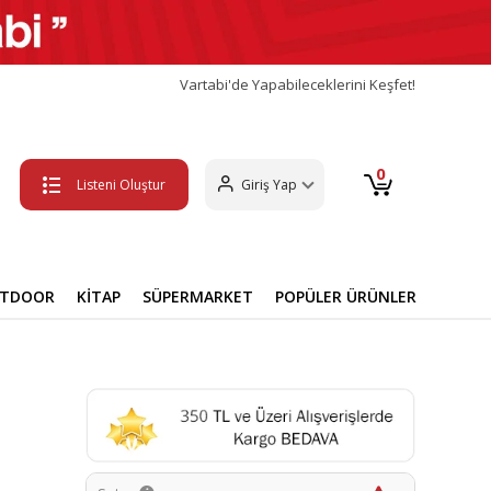
Vartabi'de Yapabileceklerini Keşfet!
0
Listeni Oluştur
Giriş Yap
UTDOOR
KİTAP
SÜPERMARKET
POPÜLER ÜRÜNLER