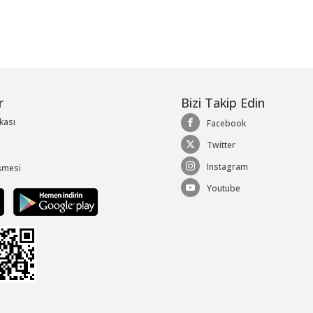
r
Bizi Takip Edin
ikası
Facebook
Twitter
Instagram
şmesi
Youtube