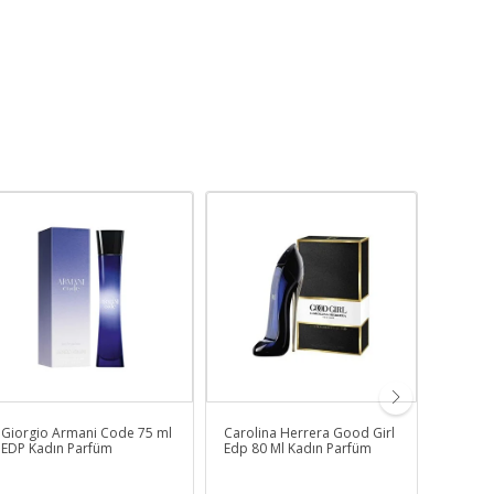
Giorgio Armani Code 75 ml
Carolina Herrera Good Girl
Paco Ra
EDP Kadın Parfüm
Edp 80 Ml Kadın Parfüm
Intense
Parfüm