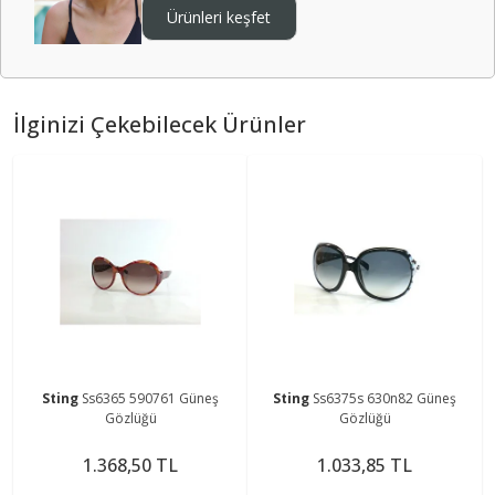
Ürünleri keşfet
İlginizi Çekebilecek Ürünler
Sting
Ss6365 590761 Güneş
Sting
Ss6375s 630n82 Güneş
Gözlüğü
Gözlüğü
1.368,50 TL
1.033,85 TL