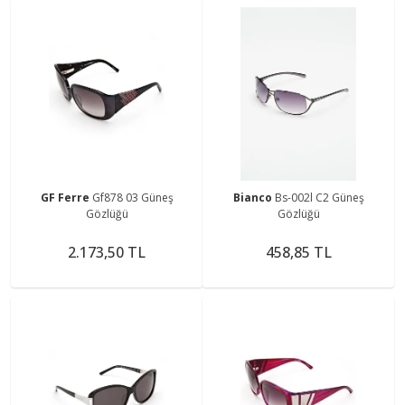
GF Ferre
Gf878 03 Güneş
Bianco
Bs-002l C2 Güneş
Gözlüğü
Gözlüğü
2.173,50 TL
458,85 TL