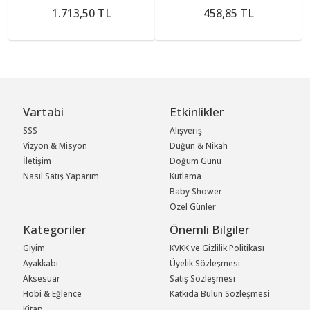
1.713,50 TL
458,85 TL
Vartabi
Etkinlikler
SSS
Alışveriş
Vizyon & Misyon
Düğün & Nikah
İletişim
Doğum Günü
Nasıl Satış Yaparım
Kutlama
Baby Shower
Özel Günler
Kategoriler
Önemli Bilgiler
Giyim
KVKK ve Gizlilik Politikası
Ayakkabı
Üyelik Sözleşmesi
Aksesuar
Satış Sözleşmesi
Hobi & Eğlence
Katkıda Bulun Sözleşmesi
Kitap