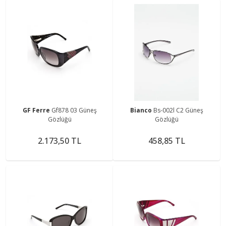
GF Ferre
Gf878 03 Güneş
Bianco
Bs-002l C2 Güneş
Gözlüğü
Gözlüğü
2.173,50 TL
458,85 TL