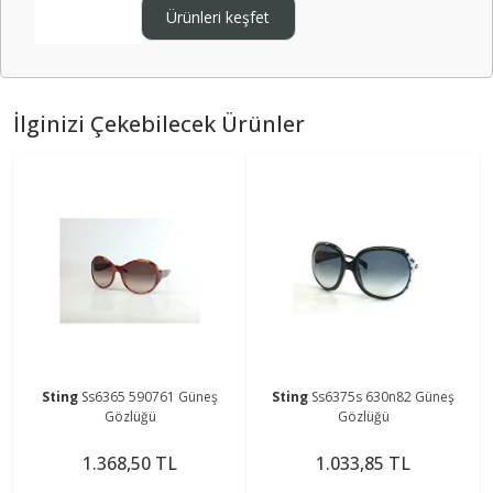
Ürünleri keşfet
İlginizi Çekebilecek Ürünler
Sting
Ss6365 590761 Güneş
Sting
Ss6375s 630n82 Güneş
Gözlüğü
Gözlüğü
1.368,50 TL
1.033,85 TL