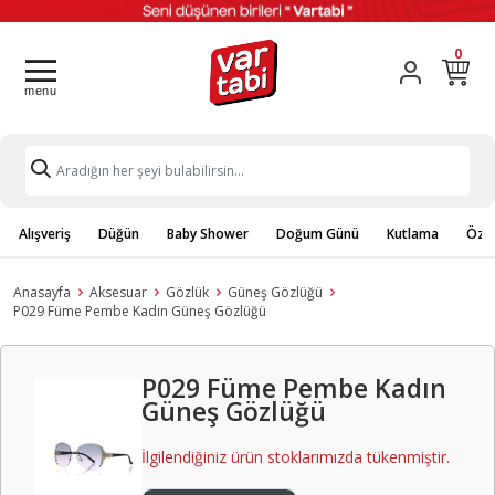
0
Alışveriş
Düğün
Baby Shower
Doğum Günü
Kutlama
Özel
Anasayfa
Aksesuar
Gözlük
Güneş Gözlüğü
P029 Füme Pembe Kadın Güneş Gözlüğü
P029 Füme Pembe Kadın
Güneş Gözlüğü
İlgilendiğiniz ürün stoklarımızda tükenmiştir.