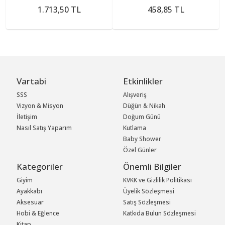
1.713,50 TL
458,85 TL
Vartabi
Etkinlikler
SSS
Alışveriş
Vizyon & Misyon
Düğün & Nikah
İletişim
Doğum Günü
Nasıl Satış Yaparım
Kutlama
Baby Shower
Özel Günler
Kategoriler
Önemli Bilgiler
Giyim
KVKK ve Gizlilik Politikası
Ayakkabı
Üyelik Sözleşmesi
Aksesuar
Satış Sözleşmesi
Hobi & Eğlence
Katkıda Bulun Sözleşmesi
Kitap