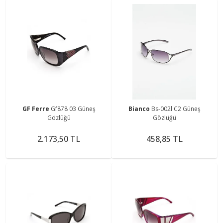
GF Ferre
Gf878 03 Güneş
Bianco
Bs-002l C2 Güneş
Gözlüğü
Gözlüğü
2.173,50 TL
458,85 TL