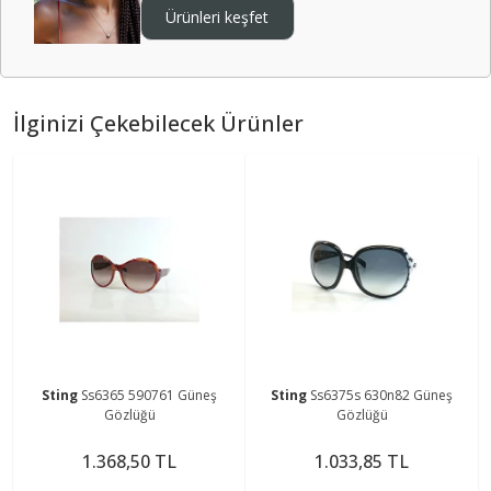
Ürünleri keşfet
İlginizi Çekebilecek Ürünler
Sting
Ss6365 590761 Güneş
Sting
Ss6375s 630n82 Güneş
Gözlüğü
Gözlüğü
1.368,50 TL
1.033,85 TL