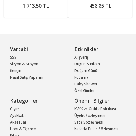
1.713,50 TL
458,85 TL
Vartabi
Etkinlikler
SSS
Alışveriş
Vizyon & Misyon
Düğün & Nikah
İletişim
Doğum Günü
Nasıl Satış Yaparım
Kutlama
Baby Shower
Özel Günler
Kategoriler
Önemli Bilgiler
Giyim
KVKK ve Gizlilik Politikası
Ayakkabı
Üyelik Sözleşmesi
Aksesuar
Satış Sözleşmesi
Hobi & Eğlence
Katkıda Bulun Sözleşmesi
Kitap