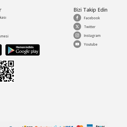
r
Bizi Takip Edin
ikası
Facebook
Twitter
Instagram
şmesi
Youtube