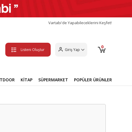
Vartabi'de Yapabileceklerini Keşfet!
0
Listeni Oluştur
Giriş Yap
UTDOOR
KİTAP
SÜPERMARKET
POPÜLER ÜRÜNLER