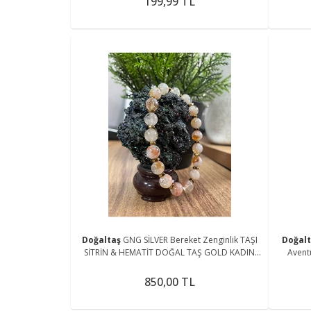
199,99 TL
Doğaltaş
GNG SİLVER Bereket Zenginlik TAŞI
Doğal
SİTRİN & HEMATİT DOĞAL TAŞ GOLD KADIN
Aventu
LASTİKLİ BİLEKLİK
850,00 TL