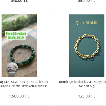
650,00 TL
850,00 TL
taş
GNG SİLVER Yeşil ŞANS Bolluk taşı
arzela
Çelik Bileklik S M L XL Ayarla
rin ve Hematit Erkek lastikli bileklik
Standart ölçü
1.500,00 TL
125,00 TL