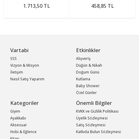
1.713,50 TL
458,85 TL
Vartabi
Etkinlikler
SSS
Alışveriş
Vizyon & Misyon
Düğün & Nikah
İletişim
Doğum Günü
Nasıl Satış Yaparım
Kutlama
Baby Shower
Özel Günler
Kategoriler
Önemli Bilgiler
Giyim
KVKK ve Gizlilik Politikası
Ayakkabı
Üyelik Sözleşmesi
Aksesuar
Satış Sözleşmesi
Hobi & Eğlence
Katkıda Bulun Sözleşmesi
Kitap