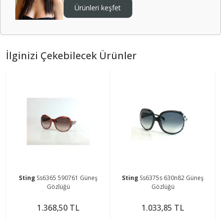
Ürünleri keşfet
İlginizi Çekebilecek Ürünler
Sting
Ss6365 590761 Güneş
Sting
Ss6375s 630n82 Güneş
Gözlüğü
Gözlüğü
1.368,50 TL
1.033,85 TL