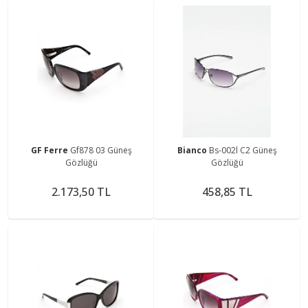
GF Ferre
Gf878 03 Güneş
Bianco
Bs-002l C2 Güneş
Gözlüğü
Gözlüğü
2.173,50 TL
458,85 TL